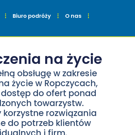
Biuro podróży
O nas
zenia na życie
łną obsługę w zakresie
na życie w Ropczycach,
dostęp do ofert ponad
zonych towarzystw.
korzystne rozwiązania
 do potrzeb klientów
dualnych i firm.