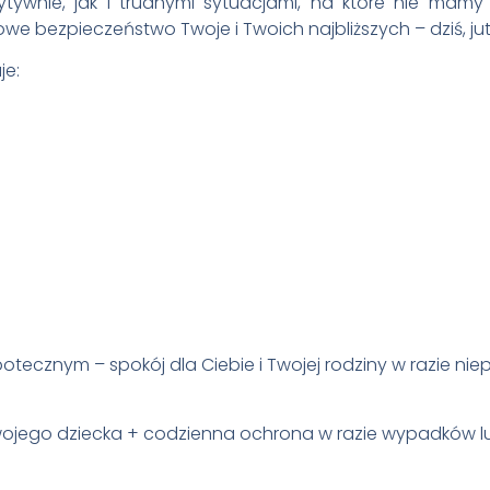
ytywnie, jak i trudnymi sytuacjami, na które nie mam
zpieczeństwo Twoje i Twoich najbliższych – dziś, jutro
je:
otecznym – spokój dla Ciebie i Twojej rodziny w razie ni
Twojego dziecka + codzienna ochrona w razie wypadków 