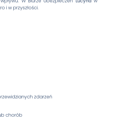
y wpływu. W Biurze Ubezpieczeń
Lucyna
w
 i w przyszłości.
eprzewidzianych zdarzeń
lub chorób