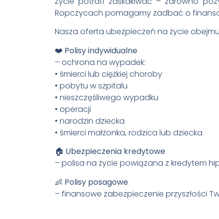
Życie potrafi zaskakiwać – zarówno poz
Ropczycach pomagamy zadbać o finansowe be
Nasza oferta ubezpieczeń na życie obejmu
❤️
Polisy indywidualne
– ochrona na wypadek:
• śmierci lub ciężkiej choroby
• pobytu w szpitalu
• nieszczęśliwego wypadku
• operacji
• narodzin dziecka
• śmierci małżonka, rodzica lub dziecka
🏠
Ubezpieczenia kredytowe
– polisa na życie powiązana z kredytem hip
👶
Polisy posagowe
– finansowe zabezpieczenie przyszłości 