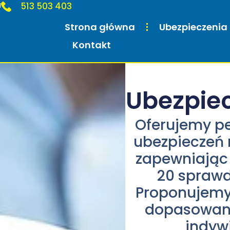
a
513 503 403
Strona główna
Ubezpieczenia
Kontakt
Ubezpiec
Oferujemy pe
ubezpieczeń 
zapewniając 
20 sprawd
Proponujemy 
dopasowane
indywi