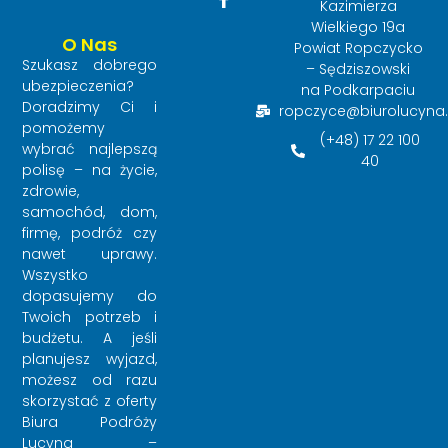
Kazimierza
Wielkiego 19a
O Nas
Powiat Ropczycko
Szukasz dobrego
– Sędziszowski
ubezpieczenia?
na Podkarpaciu
Doradzimy Ci i
ropczyce@biurolucyna.
pomożemy
(+48) 17 22 100
wybrać najlepszą
40
polisę – na życie,
zdrowie,
samochód, dom,
firmę, podróż czy
nawet uprawy.
Wszystko
dopasujemy do
Twoich potrzeb i
budżetu. A jeśli
planujesz wyjazd,
możesz od razu
skorzystać z oferty
Biura Podróży
Lucyna –