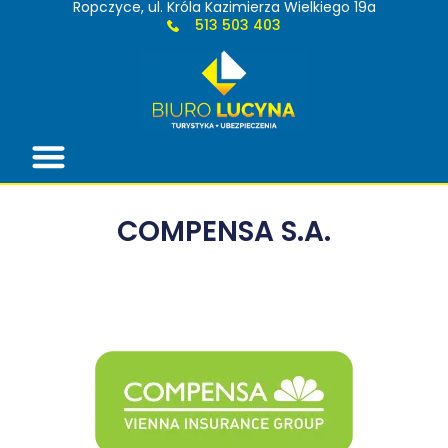
Ropczyce, ul. Króla Kazimierza Wielkiego 19a
513 503 403
Strona główna
COMPENSA S.A.